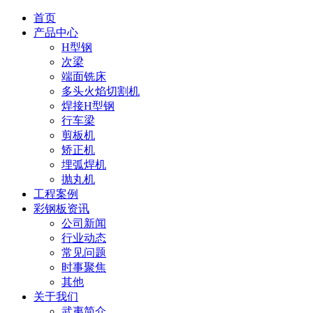
首页
产品中心
H型钢
次梁
端面铣床
多头火焰切割机
焊接H型钢
行车梁
剪板机
矫正机
埋弧焊机
抛丸机
工程案例
彩钢板资讯
公司新闻
行业动态
常见问题
时事聚焦
其他
关于我们
武夷简介